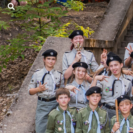
Skocz
do
treści