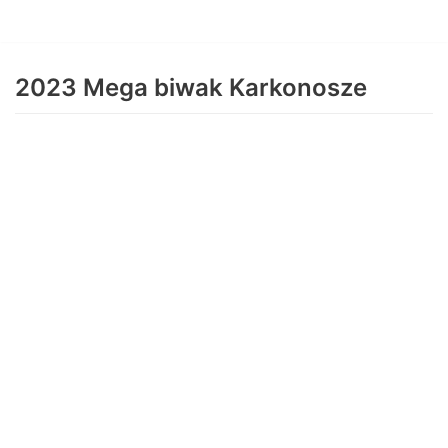
Skocz
do
2023 Mega biwak Karkonosze
treści