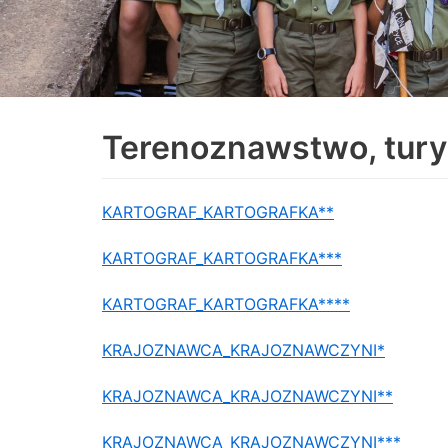
Terenoznawstwo, tury
KARTOGRAF_KARTOGRAFKA**
KARTOGRAF_KARTOGRAFKA***
KARTOGRAF_KARTOGRAFKA****
KRAJOZNAWCA_KRAJOZNAWCZYNI*
KRAJOZNAWCA_KRAJOZNAWCZYNI**
KRAJOZNAWCA_KRAJOZNAWCZYNI***