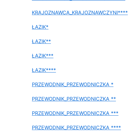
KRAJOZNAWCA_KRAJOZNAWCZYNI****
ŁAZIK*
ŁAZIK**
ŁAZIK***
ŁAZIK****
PRZEWODNIK_PRZEWODNICZKA *
PRZEWODNIK_PRZEWODNICZKA **
PRZEWODNIK_PRZEWODNICZKA ***
PRZEWODNIK_PRZEWODNICZKA ****