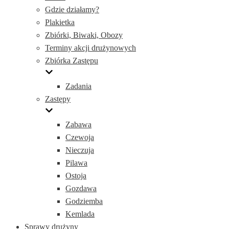
Gdzie działamy?
Plakietka
Zbiórki, Biwaki, Obozy
Terminy akcji drużynowych
Zbiórka Zastępu
Zadania
Zastępy
Zabawa
Czewoja
Nieczuja
Pilawa
Ostoja
Gozdawa
Godziemba
Kemlada
Sprawy drużyny