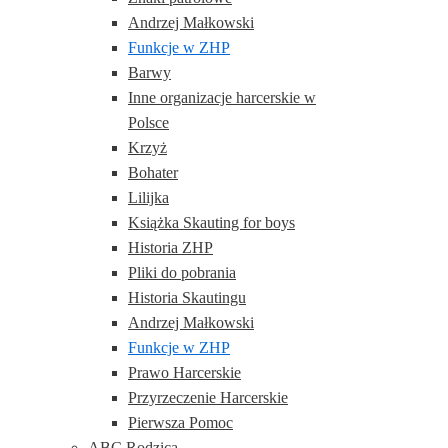
Andrzej Małkowski
Funkcje w ZHP
Barwy
Inne organizacje harcerskie w
Polsce
Krzyż
Bohater
Lilijka
Książka Skauting for boys
Historia ZHP
Pliki do pobrania
Historia Skautingu
Andrzej Małkowski
Funkcje w ZHP
Prawo Harcerskie
Przyrzeczenie Harcerskie
Pierwsza Pomoc
ABC Rodzica