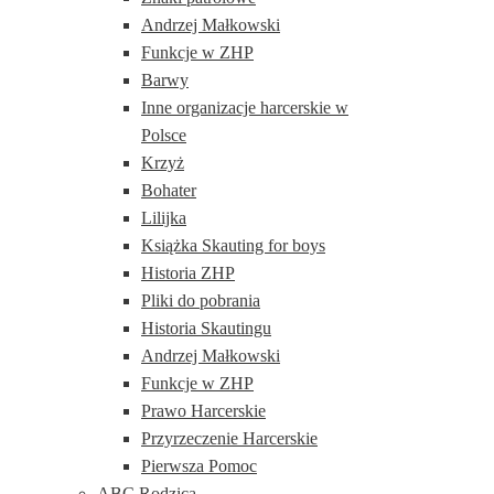
Andrzej Małkowski
Funkcje w ZHP
Barwy
Inne organizacje harcerskie w
Polsce
Krzyż
Bohater
Lilijka
Książka Skauting for boys
Historia ZHP
Pliki do pobrania
Historia Skautingu
Andrzej Małkowski
Funkcje w ZHP
Prawo Harcerskie
Przyrzeczenie Harcerskie
Pierwsza Pomoc
ABC Rodzica