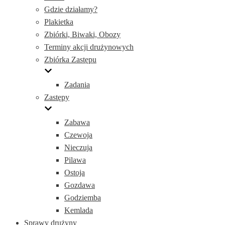
Gdzie działamy?
Plakietka
Zbiórki, Biwaki, Obozy
Terminy akcji drużynowych
Zbiórka Zastępu
Zadania
Zastępy
Zabawa
Czewoja
Nieczuja
Pilawa
Ostoja
Gozdawa
Godziemba
Kemlada
Sprawy drużyny