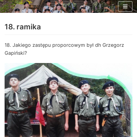
Skocz
do
18. ramika
treści
18. Jakiego zastępu proporcowym był dh Grzegorz
Gapiński?