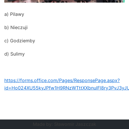
a) Pilawy
b) Nieczuji
c) Godziemby
d) Sulimy
https://forms.office.com/Pages/ResponsePage.aspx?
id=Ho024XU55kyJPfw1H9RNzWTttXXbnulFl8ry3PvJ3y
Made by: Sławomir Jaszczak