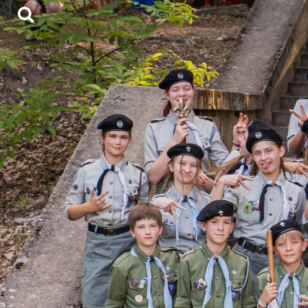
Skocz
do
treści