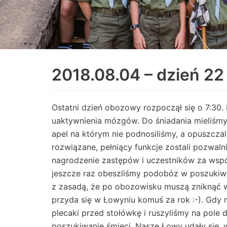
2018.08.04 – dzień 22
Ostatni dzień obozowy rozpoczął się o 7:30
uaktywnienia mózgów. Do śniadania mieliśmy
apel na którym nie podnosiliśmy, a opuszcza
rozwiązane, pełniący funkcje zostali pozwaln
nagrodzenie zastępów i uczestników za wspó
jeszcze raz obeszliśmy podobóz w poszukiwa
z zasadą, że po obozowisku muszą zniknąć w
przyda się w Łowyniu komuś za rok :-). Gdy 
plecaki przed stołówkę i ruszyliśmy na pole 
poszukiwanie śmieci. Nasze Łowy udały się, 