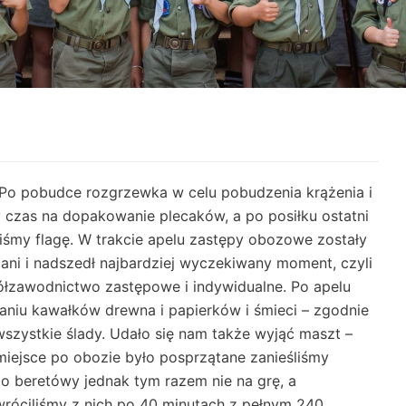
. Po pobudce rozgrzewka w celu pobudzenia krążenia i
 czas na dopakowanie plecaków, a po posiłku ostatni
liśmy flagę. W trakcie apelu zastępy obozowe zostały
iani i nadszedł najbardziej wyczekiwany moment, czyli
łzawodnictwo zastępowe i indywidualne. Po apelu
niu kawałków drewna i papierków i śmieci – zgodnie
szystkie ślady. Udało się nam także wyjąć maszt –
miejsce po obozie było posprzątane zanieśliśmy
do beretówy jednak tym razem nie na grę, a
wróciliśmy z nich po 40 minutach z pełnym 240