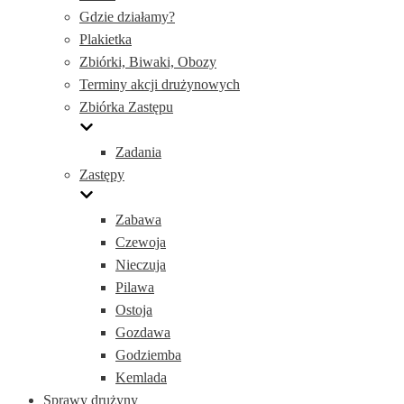
Gdzie działamy?
Plakietka
Zbiórki, Biwaki, Obozy
Terminy akcji drużynowych
Zbiórka Zastępu
Zadania
Zastępy
Zabawa
Czewoja
Nieczuja
Pilawa
Ostoja
Gozdawa
Godziemba
Kemlada
Sprawy drużyny