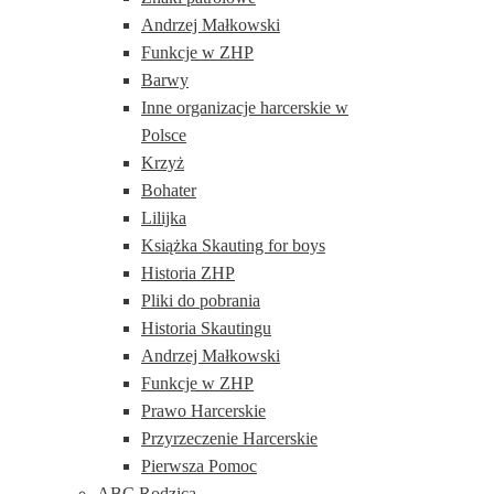
Andrzej Małkowski
Funkcje w ZHP
Barwy
Inne organizacje harcerskie w
Polsce
Krzyż
Bohater
Lilijka
Książka Skauting for boys
Historia ZHP
Pliki do pobrania
Historia Skautingu
Andrzej Małkowski
Funkcje w ZHP
Prawo Harcerskie
Przyrzeczenie Harcerskie
Pierwsza Pomoc
ABC Rodzica