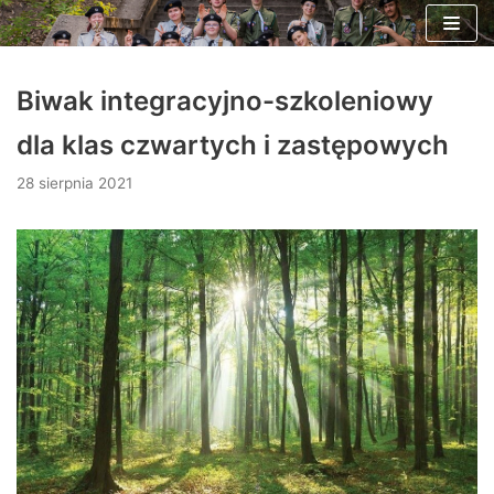
Skocz
do
Biwak integracyjno-szkoleniowy
treści
dla klas czwartych i zastępowych
28 sierpnia 2021