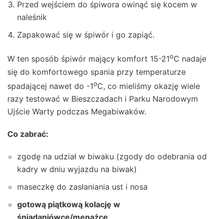
Przed wejściem do śpiwora owinąć się kocem w
naleśnik
Zapakować się w śpiwór i go zapiąć.
o
W ten sposób śpiwór mający komfort 15-21
C nadaje
się do komfortowego spania przy temperaturze
o
spadającej nawet do -1
C, co mieliśmy okazję wiele
razy testować w Bieszczadach i Parku Narodowym
Ujście Warty podczas Megabiwaków.
Co zabrać:
zgodę na udział w biwaku (zgody do odebrania od
kadry w dniu wyjazdu na biwak)
maseczkę do zasłaniania ust i nosa
gotową piątkową kolację w
śniadaniówce/menażce