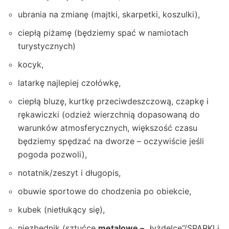
ubrania na zmianę (majtki, skarpetki, koszulki),
ciepłą piżamę (będziemy spać w namiotach
turystycznych)
kocyk,
latarkę najlepiej czołówkę,
ciepłą bluzę, kurtkę przeciwdeszczową, czapkę i
rękawiczki (odzież wierzchnią dopasowaną do
warunków atmosferycznych, większość czasu
będziemy spędzać na dworze – oczywiście jeśli
pogoda pozwoli),
notatnik/zeszyt i długopis,
obuwie sportowe do chodzenia po obiekcie,
kubek (nietłukący się),
niezbędnik (sztućce
metalowe – „
łyżdelce”/SPARKI i