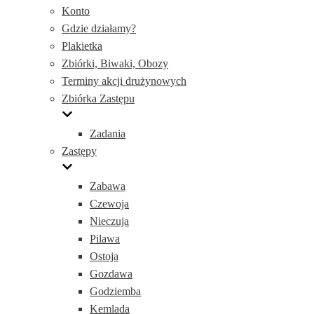
Konto
Gdzie działamy?
Plakietka
Zbiórki, Biwaki, Obozy
Terminy akcji drużynowych
Zbiórka Zastępu
Zadania
Zastępy
Zabawa
Czewoja
Nieczuja
Pilawa
Ostoja
Gozdawa
Godziemba
Kemlada