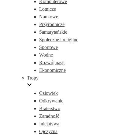
Komputerowe
Lotnicze
Naukowe
Przyrodnicze
Samarytańskie
Społeczne i religijne
Sportowe
Wodne
Rozwój pasji
Ekonomiczne
Tropy
Człowiek
Odkrywanie
Braterstwo
Zaradność
Inicjatywa
Ojczyzna