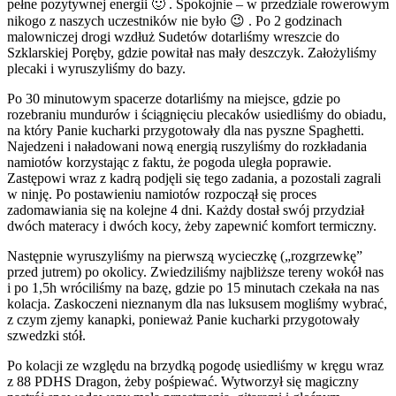
pełne pozytywnej energii 🙂 . Spokojnie – w przedziale rowerowym
nikogo z naszych uczestników nie było 😉 . Po 2 godzinach
malowniczej drogi wzdłuż Sudetów dotarliśmy wreszcie do
Szklarskiej Poręby, gdzie powitał nas mały deszczyk. Założyliśmy
plecaki i wyruszyliśmy do bazy.
Po 30 minutowym spacerze dotarliśmy na miejsce, gdzie po
rozebraniu mundurów i ściągnięciu plecaków usiedliśmy do obiadu,
na który Panie kucharki przygotowały dla nas pyszne Spaghetti.
Najedzeni i naładowani nową energią ruszyliśmy do rozkładania
namiotów korzystając z faktu, że pogoda uległa poprawie.
Zastępowi wraz z kadrą podjęli się tego zadania, a pozostali zagrali
w ninję. Po postawieniu namiotów rozpoczął się proces
zadomawiania się na kolejne 4 dni. Każdy dostał swój przydział
dwóch materacy i dwóch kocy, żeby zapewnić komfort termiczny.
Następnie wyruszyliśmy na pierwszą wycieczkę („rozgrzewkę”
przed jutrem) po okolicy. Zwiedziliśmy najbliższe tereny wokół nas
i po 1,5h wróciliśmy na bazę, gdzie po 15 minutach czekała na nas
kolacja. Zaskoczeni nieznanym dla nas luksusem mogliśmy wybrać,
z czym zjemy kanapki, ponieważ Panie kucharki przygotowały
szwedzki stół.
Po kolacji ze względu na brzydką pogodę usiedliśmy w kręgu wraz
z 88 PDHS Dragon, żeby pośpiewać. Wytworzył się magiczny