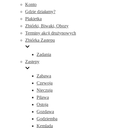
Konto
Gdzie działamy?
Plakietka
Zbiórki, Biwaki, Obozy
Terminy akcji drużynowych
Zbiórka Zastępu
Zadania
Zastępy
Zabawa
Czewoja
Nieczuja
Pilawa
Ostoja
Gozdawa
Godziemba
Kemlada