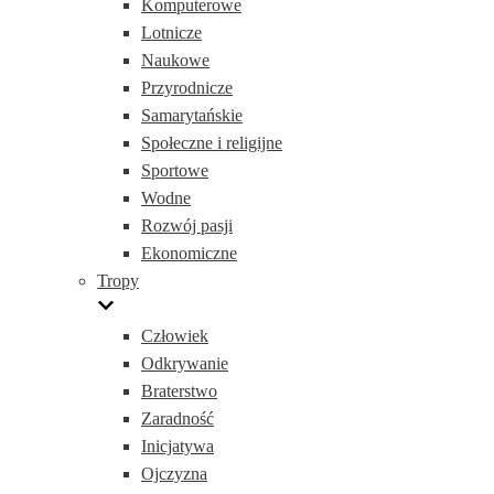
Komputerowe
Lotnicze
Naukowe
Przyrodnicze
Samarytańskie
Społeczne i religijne
Sportowe
Wodne
Rozwój pasji
Ekonomiczne
Tropy
Człowiek
Odkrywanie
Braterstwo
Zaradność
Inicjatywa
Ojczyzna