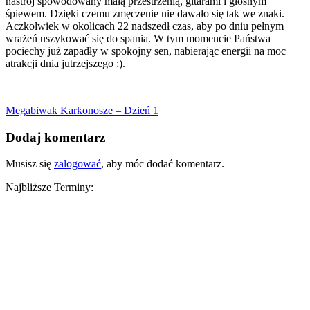
nastrój spowodowany małą przestrzenią, gitarami i głośnym
śpiewem. Dzięki czemu zmęczenie nie dawało się tak we znaki.
Aczkolwiek w okolicach 22 nadszedł czas, aby po dniu pełnym
wrażeń uszykować się do spania. W tym momencie Państwa
pociechy już zapadły w spokojny sen, nabierając energii na moc
atrakcji dnia jutrzejszego :).
Megabiwak Karkonosze – Dzień 1
Dodaj komentarz
Musisz się
zalogować
, aby móc dodać komentarz.
Najbliższe Terminy: