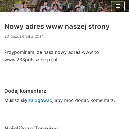
Skocz
do
Nowy adres www naszej strony
treści
20 października 2014
Przypominam, że nasz nowy adres www to
www.233pdh.szczep7.pl
Dodaj komentarz
Musisz się
zalogować
, aby móc dodać komentarz.
Najbliższe Terminy: