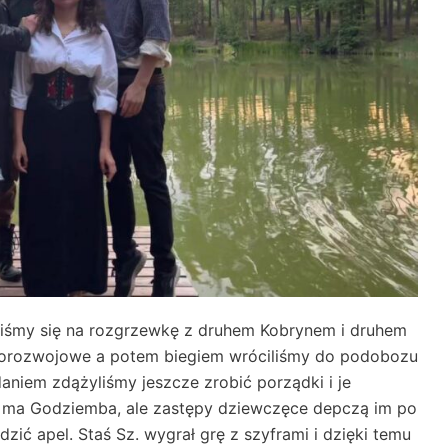
aliśmy się na rozgrzewkę z druhem Kobrynem i druhem
orozwojowe a potem biegiem wróciliśmy do podobozu
daniem zdążyliśmy jeszcze zrobić porządki i je
i ma Godziemba, ale zastępy dziewczęce depczą im po
ić apel. Staś Sz. wygrał grę z szyframi i dzięki temu