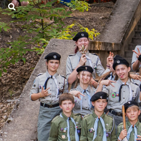
Skocz
do
treści