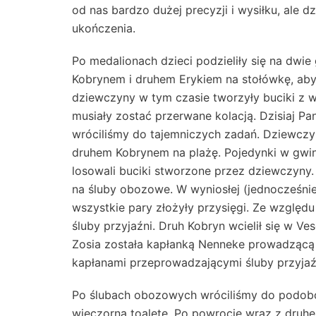
od nas bardzo dużej precyzji i wysiłku, ale 
ukończenia.
Po medalionach dzieci podzieliły się na dwie
Kobrynem i druhem Erykiem na stołówkę, aby 
dziewczyny w tym czasie tworzyły buciki z w
musiały zostać przerwane kolacją. Dzisiaj Pa
wróciliśmy do tajemniczych zadań. Dziewczyn
druhem Kobrynem na plażę. Pojedynki w gwint
losowali buciki stworzone przez dziewczyny.
na śluby obozowe. W wyniosłej (jednocześn
wszystkie pary złożyły przysięgi. Ze względ
śluby przyjaźni. Druh Kobryn wcielił się w V
Zosia została kapłanką Nenneke prowadzącą 
kapłanami przeprowadzającymi śluby przyjaź
Po ślubach obozowych wróciliśmy do podoboz
wieczorną toaletę. Po powrocie wraz z dru