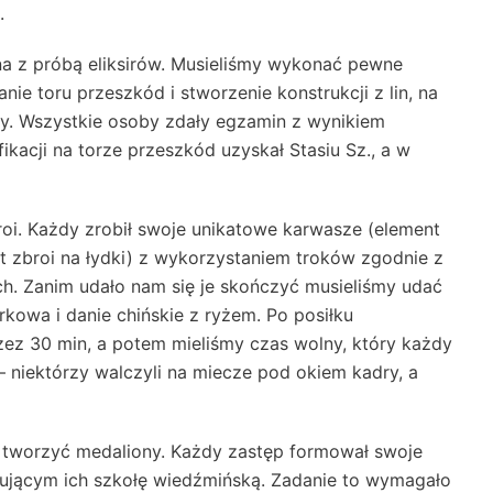
.
a z próbą eliksirów. Musieliśmy wykonać pewne
nie toru przeszkód i stworzenie konstrukcji z lin, na
by. Wszystkie osoby zdały egzamin z wynikiem
kacji na torze przeszkód uzyskał Stasiu Sz., a w
oi. Każdy zrobił swoje unikatowe karwasze (element
nt zbroi na łydki) z wykorzystaniem troków zgodnie z
h. Zanim udało nam się je skończyć musieliśmy udać
rkowa i danie chińskie z ryżem. Po posiłku
z 30 min, a potem mieliśmy czas wolny, który każdy
 niektórzy walczyli na miecze pod okiem kadry, a
 tworzyć medaliony. Każdy zastęp formował swoje
ującym ich szkołę wiedźmińską. Zadanie to wymagało