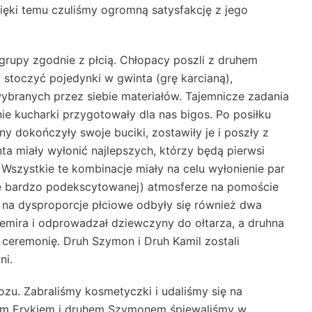
dzięki temu czuliśmy ogromną satysfakcję z jego
 grupy zgodnie z płcią. Chłopacy poszli z druhem
stoczyć pojedynki w gwinta (grę karcianą),
ybranych przez siebie materiałów. Tajemnicze zadania
nie kucharki przygotowały dla nas bigos. Po posiłku
y dokończyły swoje buciki, zostawiły je i poszły z
a miały wyłonić najlepszych, którzy będą pierwsi
 Wszystkie te kombinacje miały na celu wyłonienie par
ie bardzo podekscytowanej) atmosferze na pomoście
u na dysproporcje płciowe odbyły się również dwa
esemira i odprowadzał dziewczyny do ołtarza, a druhna
ceremonię. Druh Szymon i Druh Kamil zostali
ni.
u. Zabraliśmy kosmetyczki i udaliśmy się na
hem Erykiem i druhem Szymonem śpiewaliśmy w