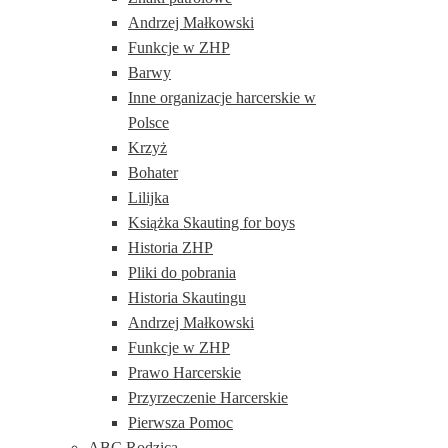
Andrzej Małkowski
Funkcje w ZHP
Barwy
Inne organizacje harcerskie w
Polsce
Krzyż
Bohater
Lilijka
Książka Skauting for boys
Historia ZHP
Pliki do pobrania
Historia Skautingu
Andrzej Małkowski
Funkcje w ZHP
Prawo Harcerskie
Przyrzeczenie Harcerskie
Pierwsza Pomoc
ABC Rodzica