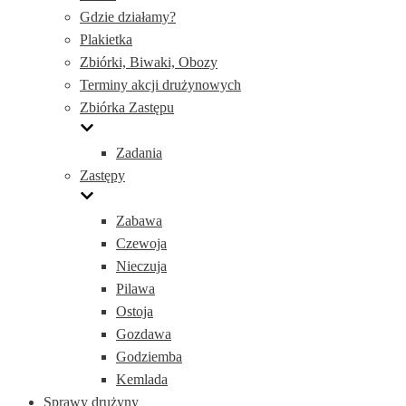
Gdzie działamy?
Plakietka
Zbiórki, Biwaki, Obozy
Terminy akcji drużynowych
Zbiórka Zastępu
Zadania
Zastępy
Zabawa
Czewoja
Nieczuja
Pilawa
Ostoja
Gozdawa
Godziemba
Kemlada
Sprawy drużyny