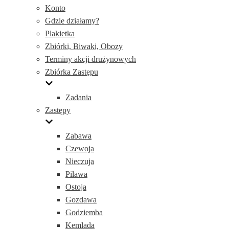
Konto
Gdzie działamy?
Plakietka
Zbiórki, Biwaki, Obozy
Terminy akcji drużynowych
Zbiórka Zastępu
Zadania
Zastępy
Zabawa
Czewoja
Nieczuja
Pilawa
Ostoja
Gozdawa
Godziemba
Kemlada