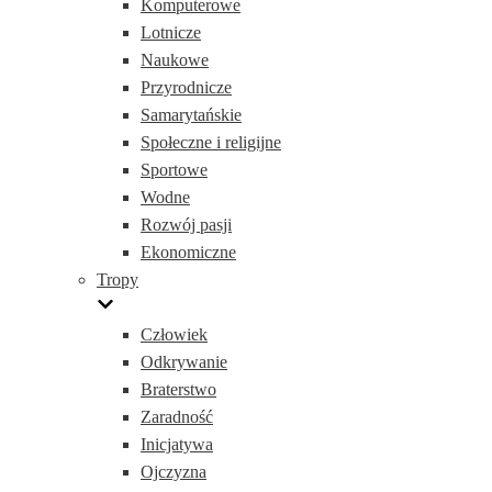
Komputerowe
Lotnicze
Naukowe
Przyrodnicze
Samarytańskie
Społeczne i religijne
Sportowe
Wodne
Rozwój pasji
Ekonomiczne
Tropy
Człowiek
Odkrywanie
Braterstwo
Zaradność
Inicjatywa
Ojczyzna