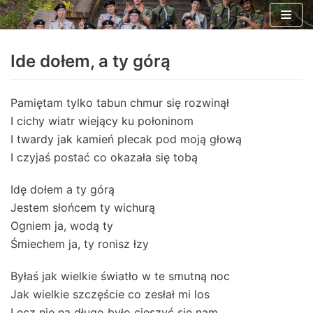
Skocz
do
Ide dołem, a ty górą
treści
Pamiętam tylko tabun chmur się rozwinął
I cichy wiatr wiejący ku połoninom
I twardy jak kamień plecak pod moją głową
I czyjaś postać co okazała się tobą
Idę dołem a ty górą
Jestem słońcem ty wichurą
Ogniem ja, wodą ty
Śmiechem ja, ty ronisz łzy
Byłaś jak wielkie światło w te smutną noc
Jak wielkie szczęście co zesłał mi los
Lecz nie na długo było cieszyć się nam