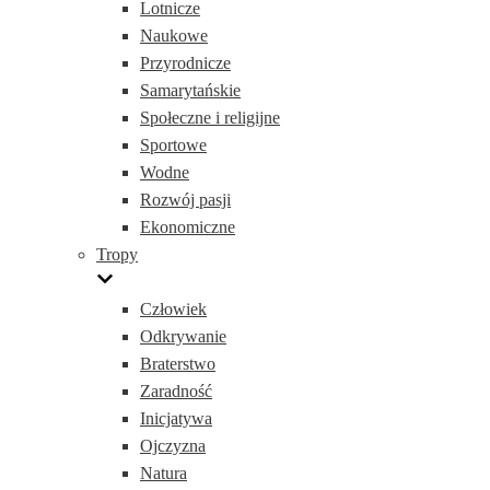
Lotnicze
Naukowe
Przyrodnicze
Samarytańskie
Społeczne i religijne
Sportowe
Wodne
Rozwój pasji
Ekonomiczne
Tropy
Człowiek
Odkrywanie
Braterstwo
Zaradność
Inicjatywa
Ojczyzna
Natura