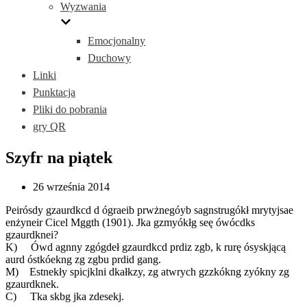
Wyzwania
Emocjonalny
Duchowy
Linki
Punktacja
Pliki do pobrania
gry QR
Szyfr na piątek
26 września 2014
Peirósdy gzaurdkcd d ógraeib prwżnegóyb sagnstrugókł mrytyjsae
enżyneir Cicel Mggth (1901). Jka gzmyókłg seę ówócdks
gzaurdknei?
K) Ówd agnny zgógdeł gzaurdkcd prdiz zgb, k rurę ósyskjącą
aurd óstkóekng zg zgbu prdid gang.
M) Estnekły spicjklni dkałkzy, zg atwrych gzzkókng zyókny zg
gzaurdknek.
C) Tka skbg jka zdesekj.