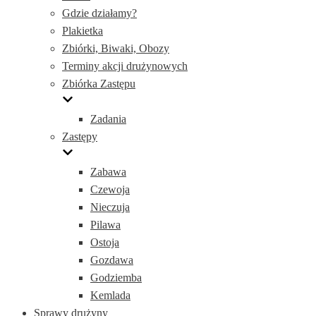
Gdzie działamy?
Plakietka
Zbiórki, Biwaki, Obozy
Terminy akcji drużynowych
Zbiórka Zastępu
Zadania
Zastępy
Zabawa
Czewoja
Nieczuja
Pilawa
Ostoja
Gozdawa
Godziemba
Kemlada
Sprawy drużyny