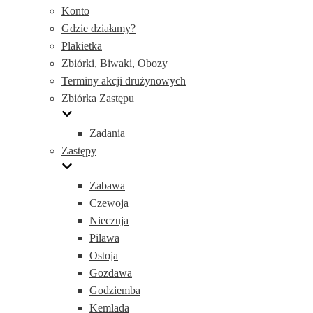
Konto
Gdzie działamy?
Plakietka
Zbiórki, Biwaki, Obozy
Terminy akcji drużynowych
Zbiórka Zastępu
Zadania
Zastępy
Zabawa
Czewoja
Nieczuja
Pilawa
Ostoja
Gozdawa
Godziemba
Kemlada