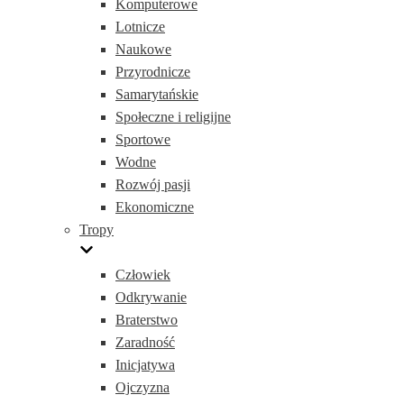
Komputerowe
Lotnicze
Naukowe
Przyrodnicze
Samarytańskie
Społeczne i religijne
Sportowe
Wodne
Rozwój pasji
Ekonomiczne
Tropy
Człowiek
Odkrywanie
Braterstwo
Zaradność
Inicjatywa
Ojczyzna