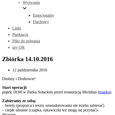
Wyzwania
Emocjonalny
Duchowy
Linki
Punktacja
Pliki do pobrania
gry QR
Zbiórka 14.10.2016
12 października 2016
Druhny i Druhowie!
Start operacji:
piątek 18:00 w Parku Sołackim przed restauracją Meridian (
mapka
).
Zabieramy ze sobą:
– berety (proporca i reszty umundurowania nie trzeba zabierać)
– ciepłe ubranie (czapka, rękawiczki też mogą się przydać)-
długopis