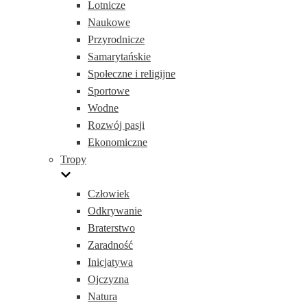
Lotnicze
Naukowe
Przyrodnicze
Samarytańskie
Społeczne i religijne
Sportowe
Wodne
Rozwój pasji
Ekonomiczne
Tropy
Człowiek
Odkrywanie
Braterstwo
Zaradność
Inicjatywa
Ojczyzna
Natura