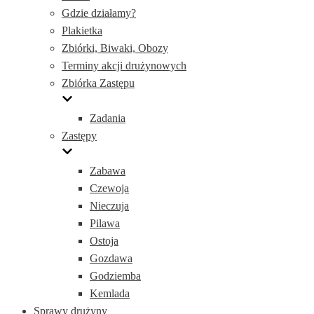
Gdzie działamy?
Plakietka
Zbiórki, Biwaki, Obozy
Terminy akcji drużynowych
Zbiórka Zastępu
Zadania
Zastępy
Zabawa
Czewoja
Nieczuja
Pilawa
Ostoja
Gozdawa
Godziemba
Kemlada
Sprawy drużyny